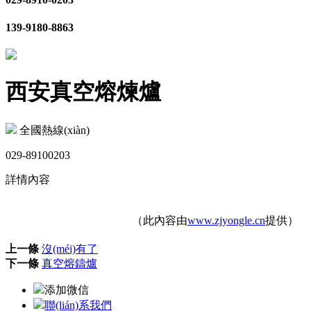
139-9180-8863
西安真空熔煉爐
全國熱線(xiàn)
029-89100203
詳情內容
（此內容由
www.zjyongle.cn
提供）
上一條
沒(méi)有了
下一條
真空熔鑄爐
添加微信
聯(lián)系我們