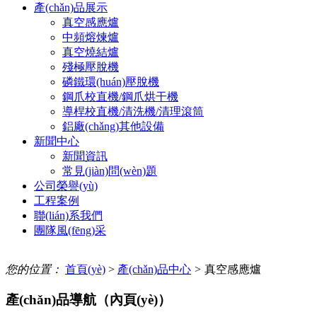
產(chǎn)品展示
真空感應爐
中頻熔煉爐
真空燒結爐
殘極壓脫機
磷鐵環(huán)壓脫機
鋼爪校直機/鋼爪烘干機
導桿校直機/清洗機/清理滾筒
鋁廠(chǎng)其他設備
新聞中心
新聞資訊
常見(jiàn)問(wèn)題
公司榮譽(yù)
工程案例
聯(lián)系我們
團隊風(fēng)采
您的位置：
首頁(yè)
>
產(chǎn)品中心
>
真空感應爐
產(chǎn)品導航（內頁(yè)）